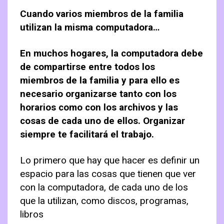
Contactanos
Como lograr metas
Taller: «Organizar el Hogar y sus Tareas»
Manual Administrador Condominio
Autoestima
Cuando varios miembros de la familia
utilizan la misma computadora…
Carrito
Tips para Organizar
Guía Organizar el Clóset
Organización Personal
Guia Organizar el Buzón
Finanzas Personales
En muchos hogares, la computadora debe
de compartirse entre todos los
5s Organizar Lugar de Trabajo
Relaciones Personales
miembros de la familia y para ello es
necesario organizarse tanto con los
horarios como con los archivos y las
cosas de cada uno de ellos. Organizar
siempre te facilitará el trabajo.
Lo primero que hay que hacer es definir un
espacio para las cosas que tienen que ver
con la computadora, de cada uno de los
que la utilizan, como discos, programas,
libros