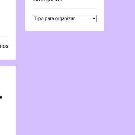
Categorías
rios
te
y