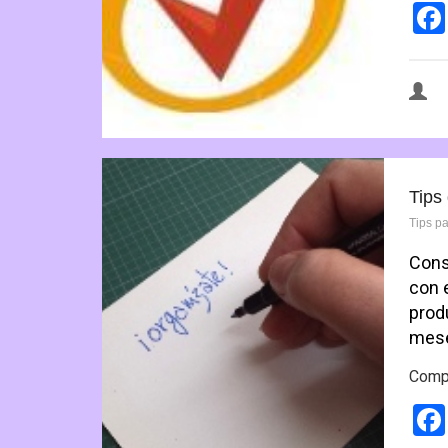
Tips
Tips p
Cons
con 
prod
mese
Compa