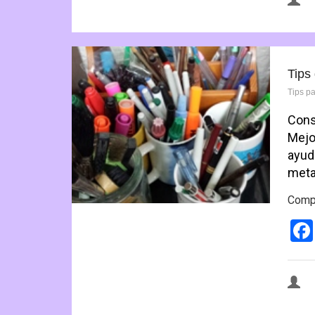
Tips
Tips p
Cons
Mejo
ayud
meta
Compa