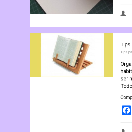
Tips
Tips p
Orga
hábi
ser 
Todo
Compa