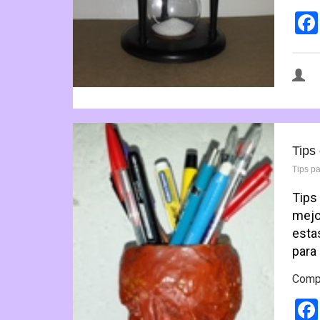
Tips
Tips p
Tips
mejo
esta
para
Compa