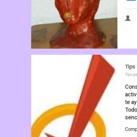
Tips
Tips p
Cons
acti
te a
Todo
senc
Compa