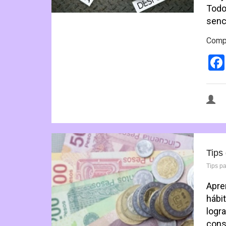
Todo
senc
Compa
Tips
Tips p
Apre
hábi
logr
cons