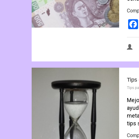
Compa
Tips
Tips p
Mejo
ayud
meta
tips
Compa