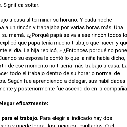
Significa soltar.
bajo a casa al terminar su horario. Y cada noche
ba a un rincón y trabajaba por varias horas más. Una
 a su mamá, «¿Porqué papá se va a ese rincón todos l
xplicó que papá tenía mucho trabajo que hacer, y qu
nte el día. La hija replicó, » ¿Entonces porqué no pon
Cuando su esposa le contó lo que la niña había dicho, 
artir de ese momento no traería más trabajo a casa. L
acer todo el trabajo dentro de su horario normal de
tros. Según fue aprendiendo a delegar, sus habilidades
ente y posteriormente fue ascendido en la compañía
elegar eficazmente:
para el trabajo
. Para elegir al indicado hay dos
ficado y puede lograr los mejores resultados. O el