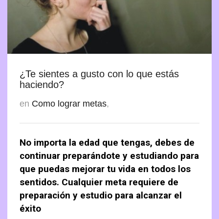
Contactanos
Como lograr metas
Taller: «Organizar el Hogar y sus Tareas»
Manual Administrador Condominio
Autoestima
Carrito
Tips para Organizar
Guía Organizar el Clóset
Organización Personal
Guia Organizar el Buzón
Finanzas Personales
5s Organizar Lugar de Trabajo
Relaciones Personales
¿Te sientes a gusto con lo que estás
haciendo?
en
Como lograr metas
,
No importa la edad que tengas, debes de
continuar preparándote y estudiando para
que puedas mejorar tu vida en todos los
sentidos. Cualquier meta requiere de
preparación y estudio para alcanzar el
éxito