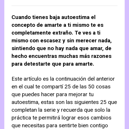
Contactanos
Como lograr metas
Taller: «Organizar el Hogar y sus Tareas»
Manual Administrador Condominio
Autoestima
Cuando tienes baja autoestima el
Carrito
Tips para Organizar
Guía Organizar el Clóset
Organización Personal
concepto de amarte a ti mismo te es
Guia Organizar el Buzón
Finanzas Personales
completamente extraño. Te ves a ti
mismo con escasez y sin merecer nada,
5s Organizar Lugar de Trabajo
Relaciones Personales
sintiendo que no hay nada que amar, de
hecho encuentras muchas más razones
para detestarte que para amarte.
Este artículo es la continuación del anterior
en el cual te compartí 25 de las 50 cosas
que puedes hacer para mejorar tu
autoestima, estas son las siguientes 25 que
completan la serie y recuerda que solo la
práctica te permitirá lograr esos cambios
que necesitas para sentirte bien contigo