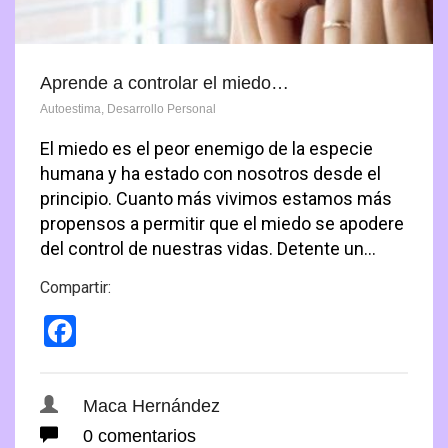
Contactanos
Como lograr metas
Taller: «Organizar el Hogar y sus Tareas»
Manual Administrador Condominio
Autoestima
Carrito
Tips para Organizar
Guía Organizar el Clóset
Organización Personal
Aprende a controlar el miedo…
Guia Organizar el Buzón
Finanzas Personales
Autoestima
,
Desarrollo Personal
El miedo es el peor enemigo de la especie
5s Organizar Lugar de Trabajo
Relaciones Personales
humana y ha estado con nosotros desde el
principio. Cuanto más vivimos estamos más
propensos a permitir que el miedo se apodere
del control de nuestras vidas. Detente un…
Compartir:
Facebook
Maca Hernández
0 comentarios