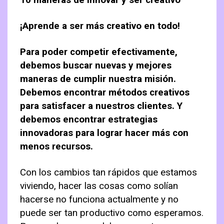
Contactanos
Como lograr metas
Taller: «Organizar el Hogar y sus Tareas»
Manual Administrador Condominio
Autoestima
¡Aprende a ser más creativo en todo!
Carrito
Tips para Organizar
Guía Organizar el Clóset
Organización Personal
Para poder competir efectivamente,
Guia Organizar el Buzón
Finanzas Personales
debemos buscar nuevas y mejores
5s Organizar Lugar de Trabajo
Relaciones Personales
maneras de cumplir nuestra misión.
Debemos encontrar métodos creativos
para satisfacer a nuestros clientes. Y
debemos encontrar estrategias
innovadoras para lograr hacer más con
menos recursos.
Con los cambios tan rápidos que estamos
viviendo, hacer las cosas como solían
hacerse no funciona actualmente y no
puede ser tan productivo como esperamos.